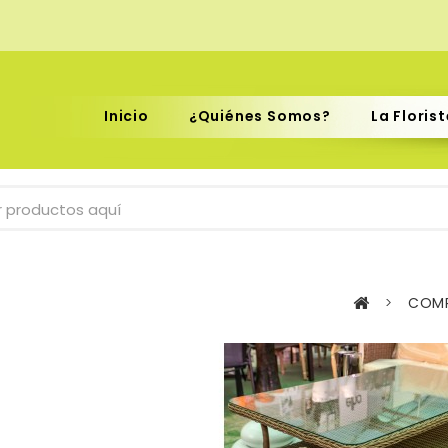
ón
Inicio
¿Quiénes Somos?
La Florist
>
COMP